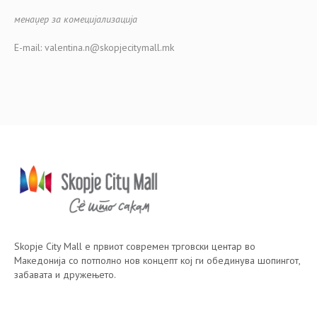
менаџер за комецијализација
E-mail: valentina.n@skopjecitymall.mk
Skopje City Mall е првиот современ трговски центар во
Македонија со потполно нов концепт кој ги обединува шопингот,
забавата и дружењето.