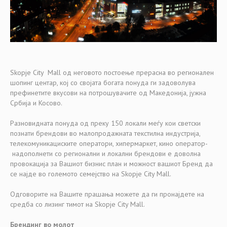
Skopje City Mall од неговото постоење прерасна во регионален
шопинг центар, кој со својата богата понуда ги задоволува
префинетите вкусови на потрошувачите од Македонија, јужна
Србија и Косово.
Разновидната понуда од преку 150 локали меѓу кои светски
познати брендови во малопродажната текстилна индустрија,
телекомуникациските оператори, хипермаркет, кино оператор-
надополнети со регионални и локални брендови е доволна
провокација за Вашиот бизнис план и можност вашиот Бренд да
се најде во големото семејство на Skopje City Mall.
Одговорите на Вашите прашања можете да ги пронајдете на
средба со лизинг тимот на Skopje City Mall.
Брендинг во молот