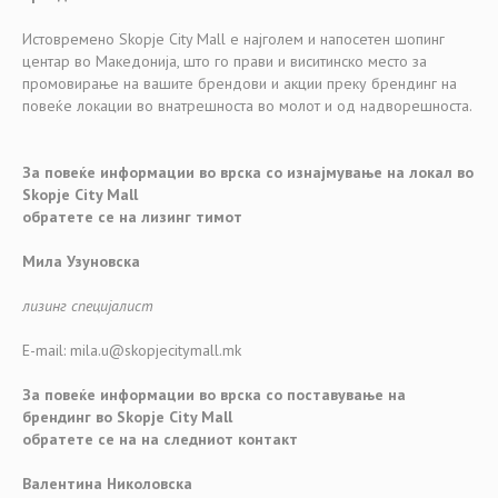
Истовремено Skopje City Mall е најголем и напосетен шопинг
центар во Македонија, што го прави и виситинско место за
промовирање на вашите брендови и акции преку брендинг на
повеќе локации во внатрешноста во молот и од надворешноста.
За повеќе информации во врска со изнајмување на локал во
Skopje City Mall
обратете се на л
изинг тимот
Мила Узуновска
лизинг специјалист
Е-mail: mila.u@skopjecitymall.mk
За повеќе информации во врска со поставување на
брендинг во Skopje City Mall
обратете се на на следниот контакт
Валентина Николовска