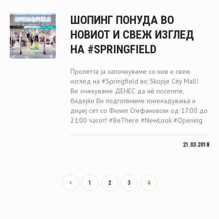
ШОПИНГ ПОНУДА ВО
НОВИОТ И СВЕЖ ИЗГЛЕД
НА #SPRINGFIELD
Пролетта ја започнуваме со нов и свеж
изглед на #Springfield во Skopje City Mall!
Ве очекуваме ДЕНЕС да нѐ посетите,
бидејќи Ви подготвивме изненадувања и
диџеј сет со Филип Стефановски од 17:00 до
21:00 часот! #BeThere #NewLook #Opening
21.03.2018
1
2
3
4