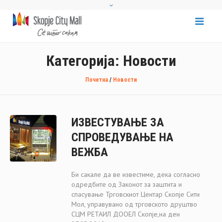
Категорија:
Новости
Почетна
/
Новости
ИЗВЕСТУВАЊЕ ЗА
СПРОВЕДУВАЊЕ НА
ВЕЖБА
Би сакале да ве известиме, дека согласно
одредбите од Законот за заштита и
спасување Трговскиот Центар Скопје Сити
Мол, управувано од трговското друштво
СЦМ РЕТАИЛ ДООЕЛ Скопје,на ден