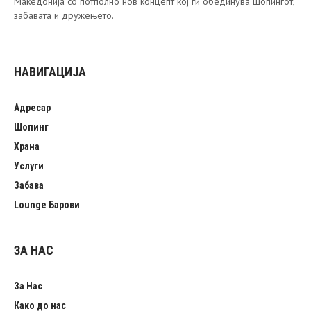
Македонија со потполно нов концепт кој ги обединува шопингот,
забавата и дружењето.
НАВИГАЦИЈА
Адресар
Шопинг
Храна
Услуги
Забава
Lounge Барови
ЗА НАС
За Нас
Како до нас