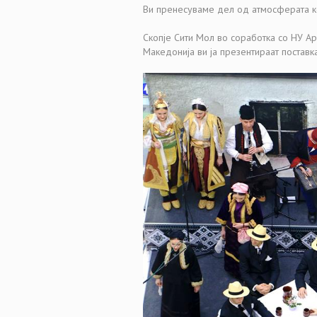
Ви пренесуваме дел од атмосферата к
Скопје Сити Мол во соработка со НУ А
Македонија ви ја презентираат поста