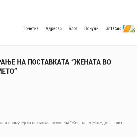
Почетна
Адресар
Блог
Понуди
Gift Card
РАЊЕ НА ПОСТАВКАТА “ЖЕНАТА ВО
МЕТО”
рвата вонмузејска поставка насловена “Жената во Македонија низ