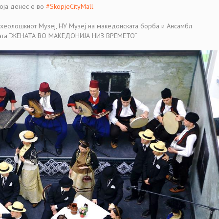
оја денес е во
#
SkopjeCityMall
рхеолошкиот Музеј, НУ Музеј на македонската борба и Ансамбл
вката “ЖЕНАТА ВО МАКЕДОНИЈА НИЗ ВРЕМЕТО“