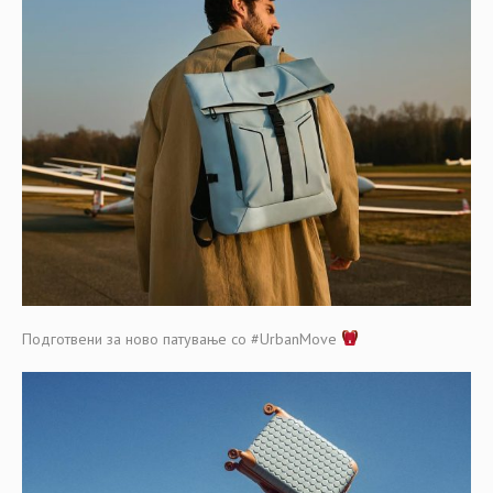
Подготвени за ново патување со #UrbanMove