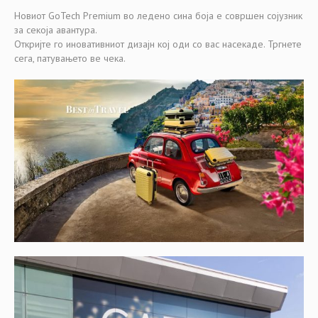
Новиот GoTech Premium во ледено сина боја е совршен сојузник
за секоја авантура.
Откријте го иновативниот дизајн кој оди со вас насекаде. Тргнете
сега, патувањето ве чека.