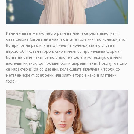
Рачни чанти
– иако често рачните чанти се релативно мали,
оваа сезона Carpisa има чанти од сите големини во колекцијата.
Во прилог на различните димензии, колекцијата вклучува и
цврсто обликувани торби, како и меки со променлива форма.
Боите на овие чанти се во стилот на целата колекција, од меки
пастелни нијанси, до посилни бои и шарени чанти. Покрај тоа што
се карактеризира со дезени, колекцијата вклучува и торби со
метален ефект, сребрени или златни торби, како и платнени
торби.