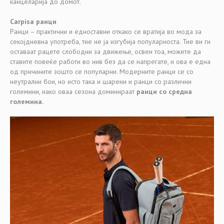
канцеларија до домот.
Carpisa ранци
Ранци – практични и едноставни откако се вратија во мода за
секојдневна употреба, тие не ја изгубија популарноста. Тие ви ги
оставаат рацете слободни за движење, освен тоа, можете да
ставите повеќе работи во нив без да се напрегате, и ова е една
од причините зошто се популарни. Модерните ранци се со
неутрални бои, но исто така и шарени и ранци со различни
големини, иако оваа сезона доминираат
ранци со средна
големина.