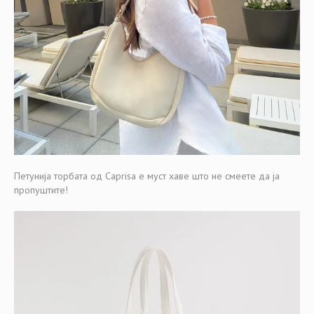
Петунија торбата од Caprisa е муст хаве што не смеете да ја
пропуштите!