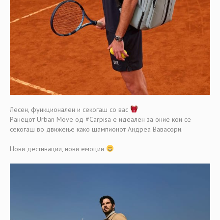
Лесен, функционален и секогаш со вас
Ранецот Urban Move од #Carpisa е идеален за оние кои се
секогаш во движење како шампионот Андреа Вавасори.
Нови дестинации, нови емоции