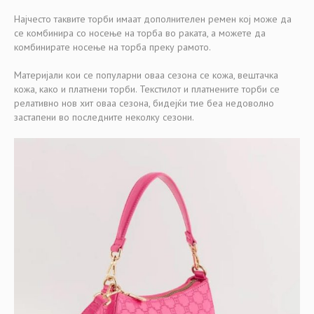
Најчесто таквите торби имаат дополнителен ремен кој може да
се комбинира со носење на торба во раката, а можете да
комбинирате носење на торба преку рамото.
Материјали кои се популарни оваа сезона се кожа, вештачка
кожа, како и платнени торби. Текстилот и платнените торби се
релативно нов хит оваа сезона, бидејќи тие беа недоволно
застапени во последните неколку сезони.