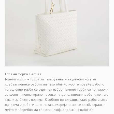
Големи торби Carpisa
Големи торби – торби за пазарување – за денови кога ви
требаат повеќе работи, или ако обично носите повеќе работи,
тогаш овие торби се одличен избор. Таквите торби се популарни
за шопинг, непланирано носење на дополнителни работи, но исто
така и за бизнис прилики. Особено во ситуации каде работењето
од дома и работењето во канцеларија често се комбинираат, и
често е потребно да се носи некоја опрема на патот од