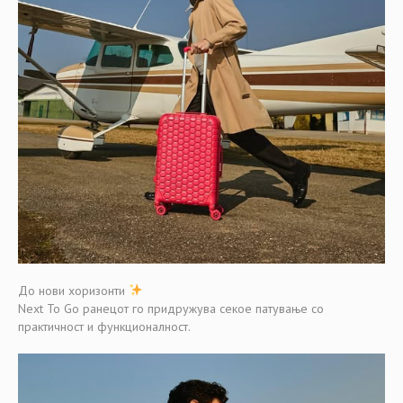
До нови хоризонти
Next To Go ранецот го придружува секое патување со
практичност и функционалност.