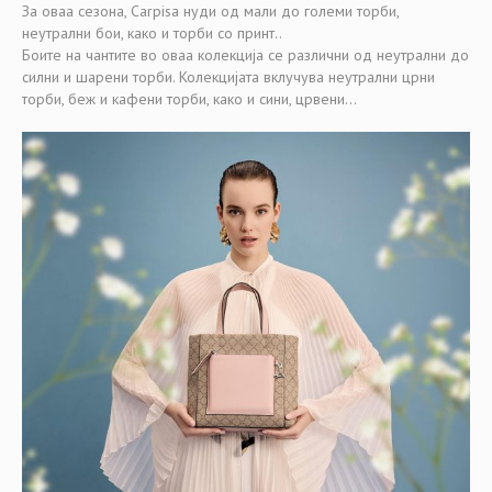
За оваа сезона, Carpisa нуди од мали до големи торби,
неутрални бои, како и торби со принт..
Боите на чантите во оваа колекција се различни од неутрални до
силни и шарени торби. Колекцијата вклучува неутрални црни
торби, беж и кафени торби, како и сини, црвени…