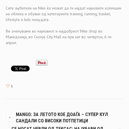
Сите љубители на Nike ќе можат да ги најдат најновите колекции
на облека и обувки од категориите training, running, basket,
lifestyle и kids понудата.
Ве очекуваме во најновиот и најдобриот Nike shop во
Македонија, во Скопје City Mall на прв кат во четврток, 6-ти
април.
1
MANGO: ЗА ЛЕТОТО КОЕ ДОАЃА – СУПЕР КУЛ
САНДАЛИ СО ВИСОКИ ПОТПЕТИЦИ
СЕ НОСАТ ЧЕВЛИ ОД ТЕКСАС: НАЈУБАВИ ОД