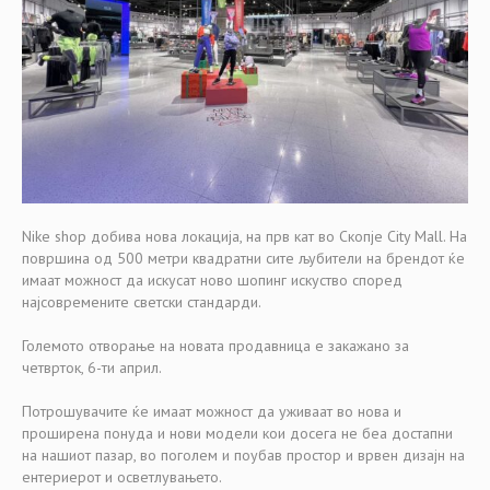
Nike shop добива нова локација, на прв кат во Скопје City Mall. На
површина од 500 метри квадратни сите љубители на брендот ќе
имаат можност да искусат ново шопинг искуство според
најсовремените светски стандарди.
Големото отворање на новата продавница е закажано за
четврток, 6-ти април.
Потрошувачите ќе имаат можност да уживаат во нова и
проширена понуда и нови модели кои досега не беа достапни
на нашиот пазар, во поголем и поубав простор и врвен дизајн на
ентериерот и осветлувањето.