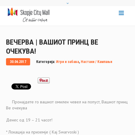
ВЕЧЕРВА | ВАШИОТ ПРИНЦ ВЕ
ОЧЕКУВА!
30.06.2017
Категорија:
Игри и забава
,
Настани / Кампањи
Пронајдете го вашиот омилен чевел на попуст, Вашиот принц
Ве очекува
Денес од 19 – 21 часот!
* Локација на приземје ( Кај Swarvoski )