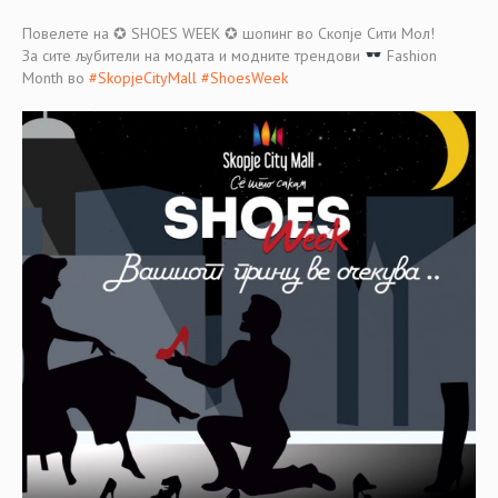
Повелете на ✪ SHOES WEEK ✪ шопинг во Скопје Сити Мол!
За сите љубители на модата и модните трендови
Fashion
Month во
#
SkopjeCityMall
#
ShoesWeek