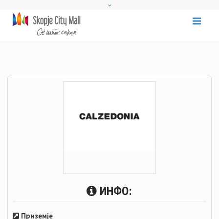
ИНФО:
Приземје